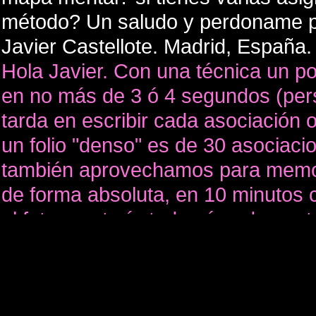
método? Un saludo y perdoname po
Javier Castellote. Madrid, España.
Hola Javier. Con una técnica un po
en no más de 3 ó 4 segundos (pers
tarda en escribir cada asociación 
un folio "denso" es de 30 asociacio
también aprovechamos para memori
de forma absoluta, en 10 minutos
el futuro estaría todo cómodamente
una inversión de tiempo, y no hac
porque no se memoriza nada, y s
desde cero. Por otra parte, un re