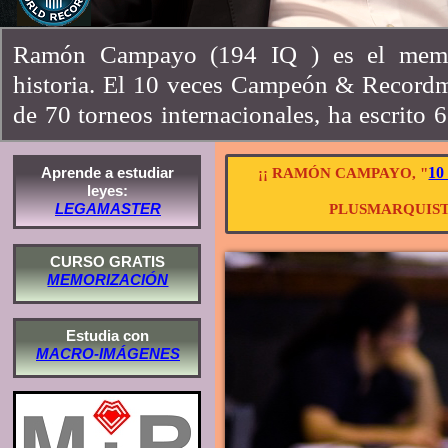
Ramón Campayo (194 IQ ) es el memo
historia. El 10 veces Campeón & Record
de 70 torneos internacionales, ha escrito 6
veintena de idiomas, y es el creador del s
rendimiento "Speed Memory". De su excep
Aprende a estudiar
10
¡¡ RAMÓN CAMPAYO, "
leyes:
los memorizadores más rápidos del mundo
LEGAMASTER
PLUSMARQUIST
año 2003, Ramón imparte cursos de 
estudiantes y opositores de todo tipo.
CURSO GRATIS
MEMORIZACIÓN
Estudia con
MACRO-IMÁGENES